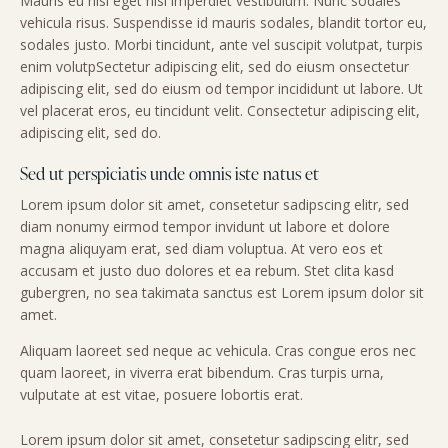
Mauris eu nisi eget nisi imperdiet vestibulum. Nunc sodales
vehicula risus. Suspendisse id mauris sodales, blandit tortor eu,
sodales justo. Morbi tincidunt, ante vel suscipit volutpat, turpis
enim volutpSectetur adipiscing elit, sed do eiusm onsectetur
adipiscing elit, sed do eiusm od tempor incididunt ut labore. Ut
vel placerat eros, eu tincidunt velit. Consectetur adipiscing elit,
adipiscing elit, sed do.
Sed ut perspiciatis unde omnis iste natus et
Lorem ipsum dolor sit amet, consetetur sadipscing elitr, sed
diam nonumy eirmod tempor invidunt ut labore et dolore
magna aliquyam erat, sed diam voluptua. At vero eos et
accusam et justo duo dolores et ea rebum. Stet clita kasd
gubergren, no sea takimata sanctus est Lorem ipsum dolor sit
amet.
Aliquam laoreet sed neque ac vehicula. Cras congue eros nec
quam laoreet, in viverra erat bibendum. Cras turpis urna,
vulputate at est vitae, posuere lobortis erat.
Lorem ipsum dolor sit amet, consetetur sadipscing elitr, sed